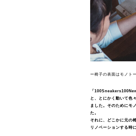
ー椅子の表面はモノト
「100Sneakers1
と、とにかく動いて色
ました。そのためにモ
た。
それに、どこかに元の
リノベーションする時