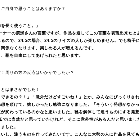
、ご自身で思うことはありますか？
物を長く使うこと。」
Eオーナーの廣瀬さんの言葉ですが、作品を通してこの言葉を表現出来たと
るので、24.5の場合、24.5のサイズの人しか楽しめません。でも椅
も関係なくなります。楽しめる人が増えるんです。
て、靴を自由にしてあげられたと思います。
賞！周りの方の反応はいかがでしたか？
ことはまさかでした！
とできるの？！」「意外だけどすごいね！」とか。みんなにびっくりさ
感想を頂けて、嬉しかったし勉強になりました。「そういう発想がなか
点が変わっているのかなと思いました。靴を解体して違うものにする発
UREでは当然だと思っていたけれど、そこに意外性があるんだと思いま
しました。
たいし、違うものを作ってみたいです。こんなに大勢の人に作品を見て