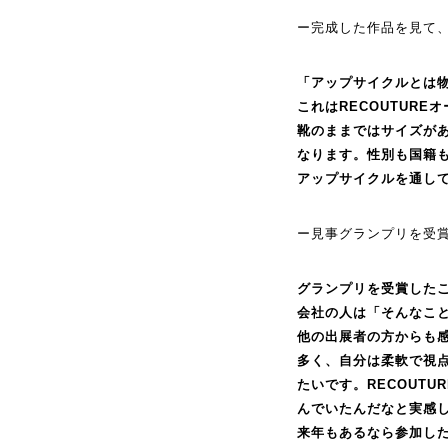
ー完成した作品を見て
「アップサイクルとは
これはRECOUTUR
靴のままではサイズがあ
なります。性別も国籍
アップサイクルを通し
ー見事グランプリを受
グランプリを受賞した
会社の人は「そんなこ
他の出展者の方からも
多く、自分は柔軟で視
たいです。RECOUT
んでいたんだなと実感
来年もあるなら参加し