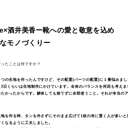
ake×酒井美香ー靴への愛と敬意を込め
由なモノづくりー
だったことは何ですか？
つの生地を作ったんですけど、その配置(パーツの配置)に１番悩みま
、3日くらいは生地制作にかけています。全体のバランスを何回も考えま
いたかったからです。解体しても捨てずに全部使うこと。それが本当の
生地を作る時、タンを外さずにそのまま広げて1枚の布に置く人が多いと
すくなるように工夫しました。