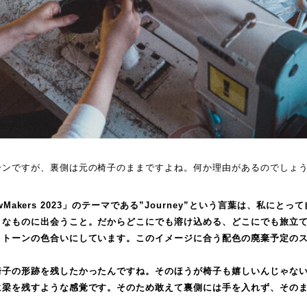
ーンですが、裏側は元の椅子のままですよね。何か理由があるのでしょ
00NewMakers 2023」のテーマである”Journey”という言葉は、私に
々なものに出会うこと。だからどこにでも溶け込める、どこにでも旅立
ノトーンの色合いにしています。このイメージに合う配色の廃棄予定の
椅子の形跡を残したかったんですね。そのほうが椅子も嬉しいんじゃな
に梁を残すような感覚です。そのため敢えて裏側には手を入れず、その