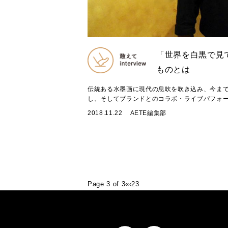
「世界を白黒で見
ものとは
伝統ある水墨画に現代の息吹を吹き込み、今ま
し、そしてブランドとのコラボ・ライブパフォーマ
2018.11.22
AETE編集部
Page 3 of 3
«
‹
2
3