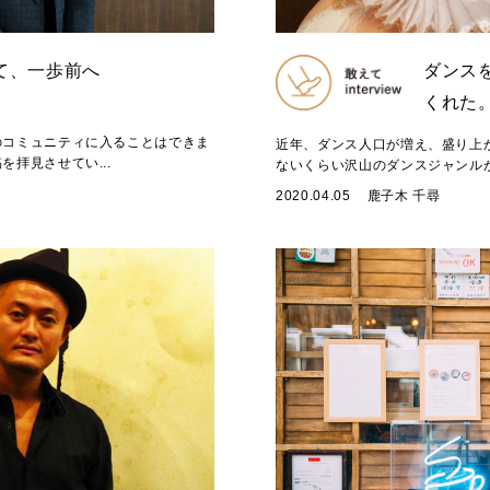
て、一歩前へ
ダンス
くれた
のコミュニティに入ることはできま
近年、ダンス人口が増え、盛り上
拝見させてい...
ないくらい沢山のダンスジャンルが
2020.04.05
鹿子木 千尋