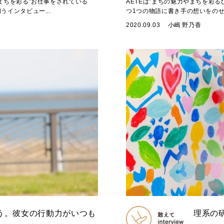
まちを彩る”お仕事をされている
AETEは”まちの魅力やまちを彩
インタビュー...
つ1つの物語に書き手の想いをのせ
2020.09.03
小嶋 野乃香
う。彼女の行動力がいつも
理系の