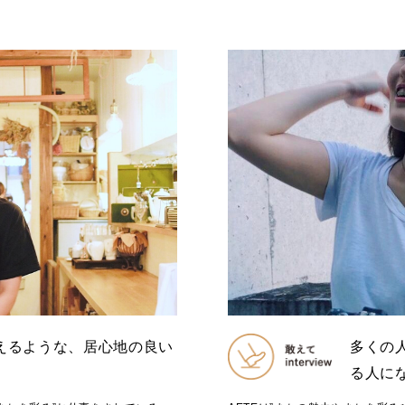
えるような、居心地の良い
多くの
。
る人に