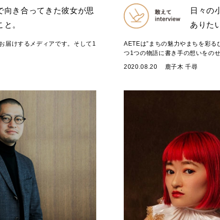
で向き合ってきた彼女が思
日々の
こと。
ありた
をお届けするメディアです。そして1
AETEは”まちの魅力やまちを彩
つ1つの物語に書き手の想いをのせ
2020.08.20
鹿子木 千尋